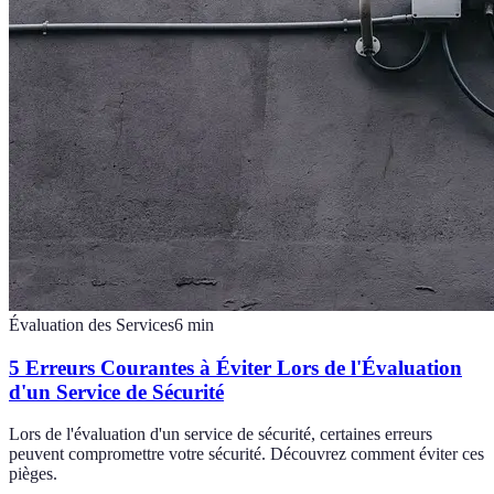
Évaluation des Services
6
min
5 Erreurs Courantes à Éviter Lors de l'Évaluation
d'un Service de Sécurité
Lors de l'évaluation d'un service de sécurité, certaines erreurs
peuvent compromettre votre sécurité. Découvrez comment éviter ces
pièges.