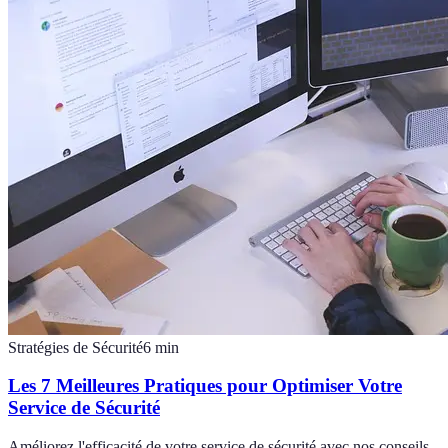
Stratégies de Sécurité
6
min
Les 7 Meilleures Pratiques pour Optimiser Votre
Service de Sécurité
Améliorez l'efficacité de votre service de sécurité avec nos conseils