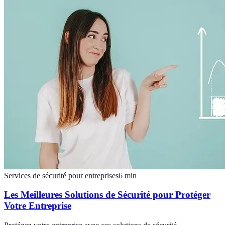
Services de sécurité pour entreprises
6
min
Les Meilleures Solutions de Sécurité pour Protéger
Votre Entreprise