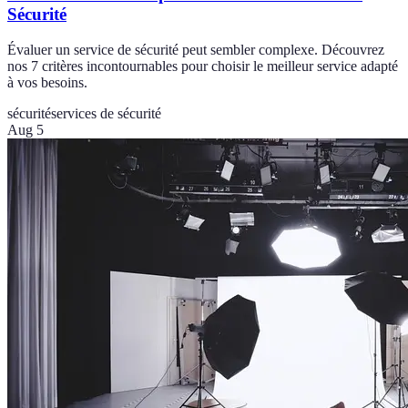
Sécurité
Évaluer un service de sécurité peut sembler complexe. Découvrez
nos 7 critères incontournables pour choisir le meilleur service adapté
à vos besoins.
sécurité
services de sécurité
Aug 5