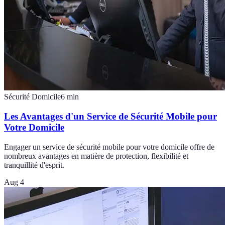
Sécurité Domicile
6
min
Les Avantages d'un Service de Sécurité Mobile pour
Votre Domicile
Engager un service de sécurité mobile pour votre domicile offre de
nombreux avantages en matière de protection, flexibilité et
tranquillité d'esprit.
Aug 4