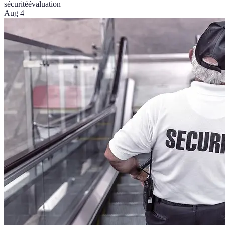
sécurité
évaluation
Aug 4