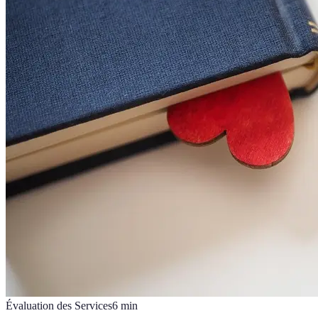
Évaluation des Services
6
min