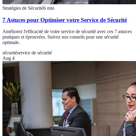
Stratégies de Sécurité
6
min
7 Astuces pour Optimiser votre Service de Sécurité
Améliorez l'efficacité de votre service de sécurité avec ces 7 astuces
pratiques et éprouvées. Suivez nos conseils pour une sécurité
optimale.
sécurité
service de sécurité
Aug 4