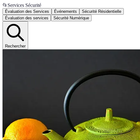
📂
Services Sécurité
Évaluation des Services
Événements
Sécurité Résidentielle
Évaluation des services
Sécurité Numérique
Rechercher