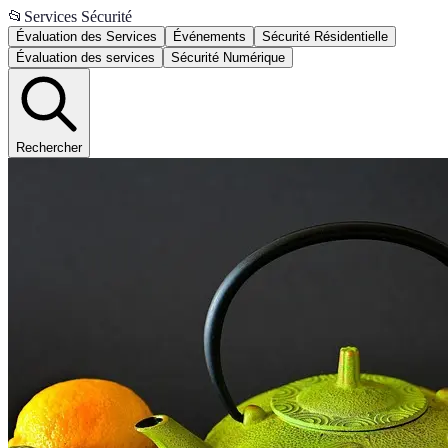
📂
Services Sécurité
Évaluation des Services
Événements
Sécurité Résidentielle
Évaluation des services
Sécurité Numérique
Rechercher