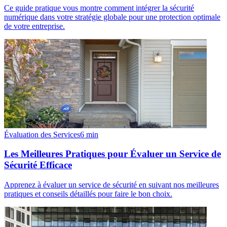
Ce guide pratique vous montre comment intégrer la sécurité
numérique dans votre stratégie globale pour une protection optimale
de votre entreprise.
Évaluation des Services
6
min
Les Meilleures Pratiques pour Évaluer un Service de
Sécurité Efficace
Apprenez à évaluer un service de sécurité en suivant nos meilleures
pratiques et conseils détaillés pour faire le bon choix.