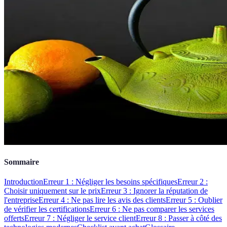
Sommaire
Introduction
Erreur 1 : Négliger les besoins spécifiques
Erreur 2 :
Choisir uniquement sur le prix
Erreur 3 : Ignorer la réputation de
l'entreprise
Erreur 4 : Ne pas lire les avis des clients
Erreur 5 : Oublier
de vérifier les certifications
Erreur 6 : Ne pas comparer les services
offerts
Erreur 7 : Négliger le service client
Erreur 8 : Passer à côté des