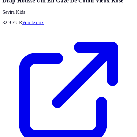
Drap Housse Uni En Gaze De Coton Vieux Rose
Sevira Kids
32.9
EUR
Voir le prix