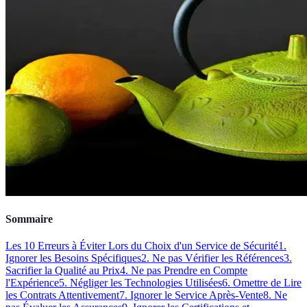
Sommaire
Les 10 Erreurs à Éviter Lors du Choix d'un Service de Sécurité
1.
Ignorer les Besoins Spécifiques
2. Ne pas Vérifier les Références
3.
Sacrifier la Qualité au Prix
4. Ne pas Prendre en Compte
l'Expérience
5. Négliger les Technologies Utilisées
6. Omettre de Lire
les Contrats Attentivement
7. Ignorer le Service Après-Vente
8. Ne