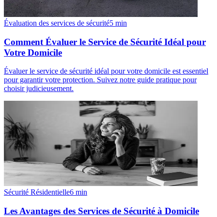
Évaluation des services de sécurité
5
min
Comment Évaluer le Service de Sécurité Idéal pour
Votre Domicile
Évaluer le service de sécurité idéal pour votre domicile est essentiel
pour garantir votre protection. Suivez notre guide pratique pour
choisir judicieusement.
Sécurité Résidentielle
6
min
Les Avantages des Services de Sécurité à Domicile