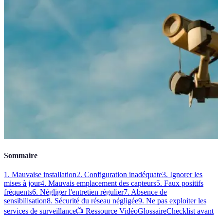
Sommaire
1. Mauvaise installation
2. Configuration inadéquate
3. Ignorer les
mises à jour
4. Mauvais emplacement des capteurs
5. Faux positifs
fréquents
6. Négliger l'entretien régulier
7. Absence de
sensibilisation
8. Sécurité du réseau négligée
9. Ne pas exploiter les
services de surveillance
📺 Ressource Vidéo
Glossaire
Checklist avant