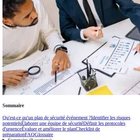
Sommaire
Qu'est-ce qu'un plan de sécurité événement ?
Identifier les risques
potentiels
Élaborer une équipe de sécurité
Définir les protocoles
d'urgence
Évaluer et améliorer le plan
Checklist de
préparation
FAQ
Glossaire