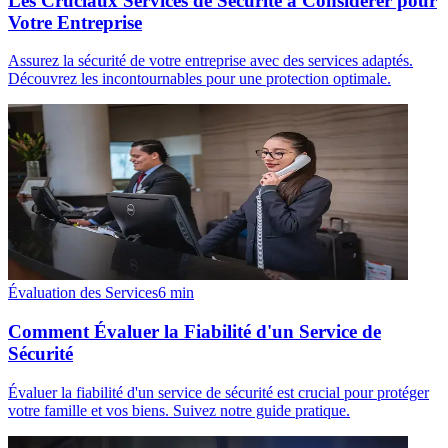
Les Cruciaux Services de Sécurité à Considérer pour
Votre Entreprise
Assurez la sécurité de votre entreprise avec des services adaptés.
Découvrez les incontournables pour une protection optimale.
Évaluation des Services
6
min
Comment Évaluer la Fiabilité d'un Service de
Sécurité
Évaluer la fiabilité d'un service de sécurité est crucial pour protéger
votre famille et vos biens. Suivez notre guide pratique.