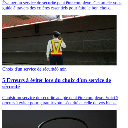
Évaluer un service de sécurité peut être complexe. Cet article vous
guide à travers des critères essentiels pour faire le bon choix.
Choix d'un service de sécurité
6
min
5 Erreurs à éviter lors du choix d'un service de
sécurité
Choisir un service de sécurité adapté peut être complexe. Voici 5
erreurs à éviter pour garantir votre sécurité et celle de vos biens.