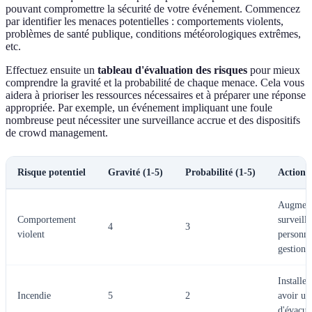
pouvant compromettre la sécurité de votre événement. Commencez
par identifier les menaces potentielles : comportements violents,
problèmes de santé publique, conditions météorologiques extrêmes,
etc.
Effectuez ensuite un
tableau d'évaluation des risques
pour mieux
comprendre la gravité et la probabilité de chaque menace. Cela vous
aidera à prioriser les ressources nécessaires et à préparer une réponse
appropriée. Par exemple, un événement impliquant une foule
nombreuse peut nécessiter une surveillance accrue et des dispositifs
de crowd management.
Risque potentiel
Gravité (1-5)
Probabilité (1-5)
Actions
Augment
Comportement
surveill
4
3
violent
personne
gestion d
Installer
Incendie
5
2
avoir un
d'évacua