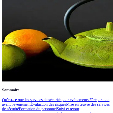
Sommaire
Qu'est-ce que les services de sécurité pour événements ?
Préparation
avant l'événement
Évaluation des risques
Mise en œuvre des services
de sécurité
Formation du personnel
Suivi et retour