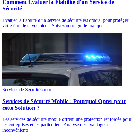
Comment Évaluer la Fiabilité d'un Service de
Sécurité
Évaluer la fiabilité d'un service de sécurité est crucial pour protéger
votre famille et vos biens. Suivez notre guide pratique.
Services de Sécurité
6
min
Services de Sécurité Mobile : Pourquoi Opter pour
cette Solution ?
Les services de sécurité mobile offrent une protection renforcée pour
les entreprises et les particuliers. Analyse des avantages et
inconvénients.