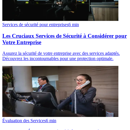
Services de sécurité pour entreprises
6
min
Les Cruciaux Services de Sécurité à Considérer pour
Votre Entreprise
Assurez la sécurité de votre entreprise avec des services adaptés.
Découvrez les incontournables pour une protection optimale.
Évaluation des Services
6
min