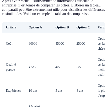
Après avoir recueilli suffisamment d'informations sur chaque
entreprise, il est temps de comparer les offres. Élaborer un tableau
comparatif peut être extrêmement utile pour visualiser les différences
et similitudes. Voici un exemple de tableau de comparaison :
Critère
Option A
Option B
Option C
Verdic
Option
Coût
3000€
4500€
2500€
est la
chère
Option
Qualité
est la
4.5/5
4/5
5/5
perçue
meille
qualité
Option
Expérience
10 ans
5 ans
8 ans
le plus
d'expé
Sécurité