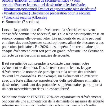
besoins}
Élaborer un plan de sécurité efficace {#plan-
securite}
Former le personnel de sécurité et les bénévoles
{#formation-personnel}
Évaluer et ajuster votre plan de sécurité
{#evaluation-plan}
Checklist de préparation pour la sécurité
{#checklist-securite}
Glossaire
Sommaire
(
7
sections
)
Lors de la planification d'un événement, la sécurité est souvent
considérée comme une nécessité, mais elle n'est pas toujours prise au
sérieux comme elle devrait l'être. Les incidents de sécurité peuvent
entraîner des conséquences catastrophiques, allant de blessures à des
poursuites judiciaires. En 2026, il est impératif de reconnaître que
chaque événement, qu'il soit petit ou grand, nécessite une évaluation
correcte de ses besoins en matière de sécurité.
Il est essentiel de comprendre le contexte dans lequel votre
événement se déroulera. Des facteurs comme le lieu, le type
d'événement, le nombre de participants et la nature des activités
doivent être considérés. Par exemple, un événement en extérieur
avec une forte affluence apportera des défis spécifiques en matière
de sécurité, mandatant des protocoles supplémentaires par rapport à
un petit rassemblement dans un espace fermé.
Selon une étude de
l'INSEE
, 70% des organisateurs d'événements
ont constaté une augmentation de la demande de mesures de sécurité
robustes en raison des inquiétudes croissantes liées à la sécurité