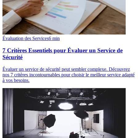
Évaluation des Services
6
min
7 Critères Essentiels pour Évaluer un Service de
Sécurité
Évaluer un service de sécurité peut sembler complexe. Découvrez
nos 7 critères incontournables pour choisir le meilleur service adapté
à vos besoins.