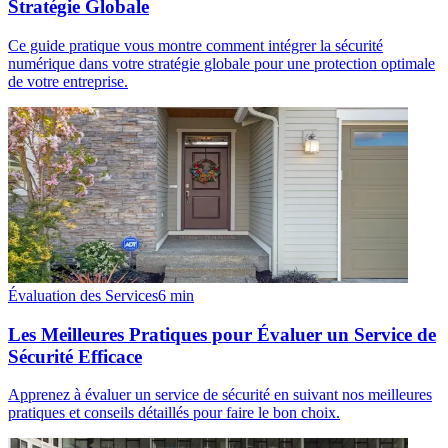
Stratégie Globale
Ce guide pratique vous montre comment intégrer la sécurité
numérique dans votre stratégie globale pour une protection optimale
de votre entreprise.
Évaluation des Services
6
min
Les Meilleures Pratiques pour Évaluer un Service de
Sécurité Efficace
Apprenez à évaluer un service de sécurité en suivant nos meilleures
pratiques et conseils détaillés pour faire le bon choix.