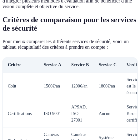
d'intégrer plusieurs méthodes d'évaluation afin de bénéficier d'une
vision complète et objective du service.
Critères de comparaison pour les services
de sécurité
Pour mieux comparer les différents services de sécurité, voici un
tableau récapitulatif des critères à prendre en compte :
Critère
Service A
Service B
Service C
Verdic
Service
Coût
1500€/an
1200€/an
1800€/an
est le p
économ
APSAD,
Service
Certifications
ISO 9001
ISO
Aucun
B sont
27001
certifié
Caméras
Caméras
Service
Système