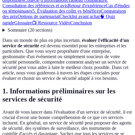
disponibles
Collecte d'informations
Tableau comparatif
4.
Consultation des références et avis
Retour d'expérience
Cas d'études
ou témoignages
5. Évaluation des coûts vs bénéfices
Comparaison
des prix
Options de partenariat
Checklist avant achat
🧠 Quiz
rapide
Glossaire
📺 Ressource Vidéo
Conclusion
Sommaire
(
20
sections
)
Dans un monde de plus en plus incertain,
évaluer l'efficacité d'un
service de sécurité
est devenu essentiel pour les entreprises et les
particuliers. Que vous soyez propriétaire d'une entreprise,
gestionnaire d'un événement ou simplement soucieux de votre
sécurité personnelle, comprendre comment analyser un service de
sécurité peut vous aider à faire le meilleur choix possible. Dans cet
article, nous vous guiderons à travers les étapes cruciales pour
évaluer et choisir un service de sécurité adapté à vos besoins.
1. Informations préliminaires sur les
services de sécurité
Avant de vous lancer dans l'évaluation d'un service de sécurité, il est
crucial d'avoir une bonne compréhension de ce que ces services
incluent. En général, un service de sécurité peut proposer des agents
de sécurité, des systèmes de surveillance, des instruments de
contrôle d'accès et davantage. Sachez que tous les services ne se