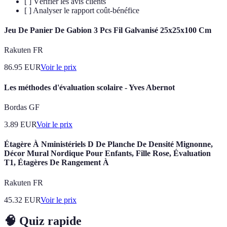
[ ] Vérifier les avis clients
[ ] Analyser le rapport coût-bénéfice
Jeu De Panier De Gabion 3 Pcs Fil Galvanisé 25x25x100 Cm
Rakuten FR
86.95
EUR
Voir le prix
Les méthodes d'évaluation scolaire - Yves Abernot
Bordas GF
3.89
EUR
Voir le prix
Étagère À Nministériels D De Planche De Densité Mignonne,
Décor Mural Nordique Pour Enfants, Fille Rose, Évaluation
T1, Étagères De Rangement À
Rakuten FR
45.32
EUR
Voir le prix
🧠 Quiz rapide