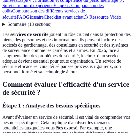
utilisées
Étape 4 : Formation et compétence du personnel
Étape 5 :
Suivi et retour d'expérience
Étape 6 : Comparaison des
coûts
Comparaison des différents services de
sécurité
FAQ
Glossaire
Checklist avant achat
📺 Ressource Vidéo
Sommaire
(
13
sections
)
Les
services de sécurité
jouent un rôle crucial dans la protection des
biens, des personnes et des informations. Ils peuvent inclure des
sociétés de gardiennage, des consultants en sécurité et des systèmes
de surveillance comme les caméras et alarmes. En 2026, face à
l'augmentation des problèmes de sécurité, le choix d'un service
adéquat devient essentiel pour toute organisation. Un service de
sécurité efficace est caractérisé par ses processus rigoureux, son
personnel formé et sa technologie à jour.
Comment évaluer l'efficacité d'un service
de sécurité ?
Étape 1 : Analyse des besoins spécifiques
Avant d'évaluer un service de sécurité, il est vital de comprendre vos
besoins spécifiques. Cela implique d'analyser les menaces
potentielles auxquelles vous êtes exposé. Par exemple, une