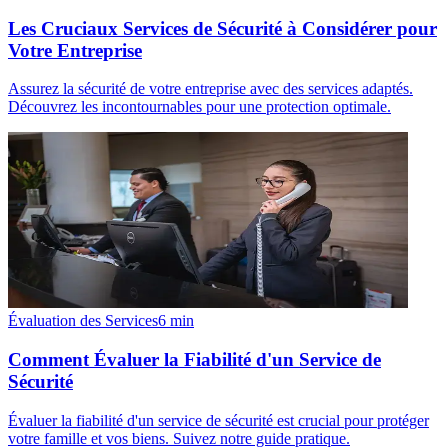
Les Cruciaux Services de Sécurité à Considérer pour
Votre Entreprise
Assurez la sécurité de votre entreprise avec des services adaptés.
Découvrez les incontournables pour une protection optimale.
Évaluation des Services
6
min
Comment Évaluer la Fiabilité d'un Service de
Sécurité
Évaluer la fiabilité d'un service de sécurité est crucial pour protéger
votre famille et vos biens. Suivez notre guide pratique.