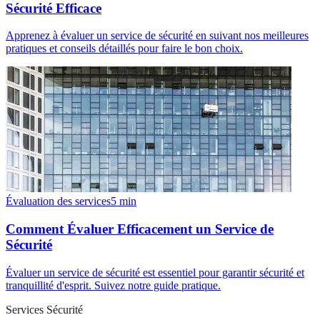
Sécurité Efficace
Apprenez à évaluer un service de sécurité en suivant nos meilleures
pratiques et conseils détaillés pour faire le bon choix.
Évaluation des services
5
min
Comment Évaluer Efficacement un Service de
Sécurité
Évaluer un service de sécurité est essentiel pour garantir sécurité et
tranquillité d'esprit. Suivez notre guide pratique.
Services Sécurité