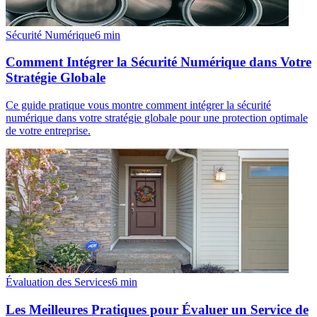
Sécurité Numérique
6
min
Comment Intégrer la Sécurité Numérique dans Votre
Stratégie Globale
Ce guide pratique vous montre comment intégrer la sécurité
numérique dans votre stratégie globale pour une protection optimale
de votre entreprise.
Évaluation des Services
6
min
Les Meilleures Pratiques pour Évaluer un Service de