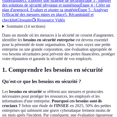
vulnérabilités
3. Élaborer une stratégie de sécurité
Étape 3 : Intégrer
des solutions de sécurité physique et numérique
Étape 4 : Créer un
plan d'urgence
4. Évaluer et ajuster sa stratégie
Étape 5 : Analyser
l'efficacité des mesures mises en place
5. Récapitulatif et
checklist
Glossaire
📺 Ressource Vidéo
Sommaire
(
14
sections
)
Dans un monde où les menaces à la sécurité ne cessent d'augmenter,
identifier les
besoins en sécurité entreprise
est devenu essentiel
pour la pérennité de toute organisation. Que vous soyez une petite
entreprise ou une grande corporation, une évaluation appropriée de
vos besoins sécuritaires peut prévenir des pertes financières, protéger
votre réputation et garantir la sécurité de vos employés.
1. Comprendre les besoins en sécurité
Qu'est-ce que les besoins en sécurité ?
Les
besoins en sécurité
se réfèrent aux mesures et protocoles
nécessaires pour protéger les ressources, les employés et les
informations d'une entreprise.
Pourquoi ces besoins sont-ils
cruciaux ?
Selon une étude de
l'INSEE
en 2025, 50% des petites
entreprises qui subissent une grave cyberattaque ferment moins de
six mois après l'incident. Par conséquent, une évaluation rigoureuse