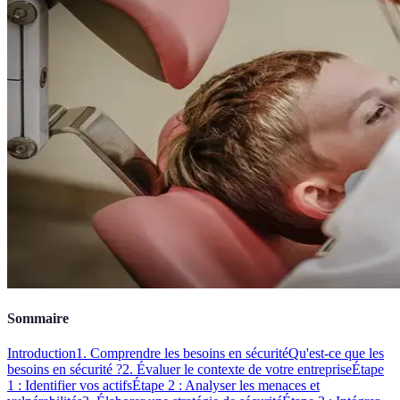
Sommaire
Introduction
1. Comprendre les besoins en sécurité
Qu'est-ce que les
besoins en sécurité ?
2. Évaluer le contexte de votre entreprise
Étape
1 : Identifier vos actifs
Étape 2 : Analyser les menaces et