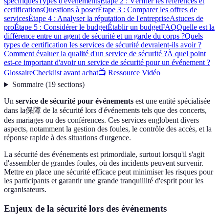
spécifiques
Types d'événements
Étape 2 : Vérifier les références et
certifications
Questions à poser
Étape 3 : Comparer les offres de
services
Étape 4 : Analyser la réputation de l'entreprise
Astuces de
pro
Étape 5 : Considérer le budget
Établir un budget
FAQ
Quelle est la
différence entre un agent de sécurité et un garde du corps ?
Quels
types de certification les services de sécurité devraient-ils avoir ?
Comment évaluer la qualité d'un service de sécurité ?
À quel point
est-ce important d'avoir un service de sécurité pour un événement ?
Glossaire
Checklist avant achat
📺 Ressource Vidéo
Sommaire
(
19
sections
)
Un
service de sécurité pour événements
est une entité spécialisée
dans la保障 de la sécurité lors d'événements tels que des concerts,
des mariages ou des conférences. Ces services englobent divers
aspects, notamment la gestion des foules, le contrôle des accès, et la
réponse rapide à des situations d'urgence.
La sécurité des événements est primordiale, surtout lorsqu'il s'agit
d'assembler de grandes foules, où des incidents peuvent survenir.
Mettre en place une sécurité efficace peut minimiser les risques pour
les participants et garantir une grande tranquillité d'esprit pour les
organisateurs.
Enjeux de la sécurité lors des événements