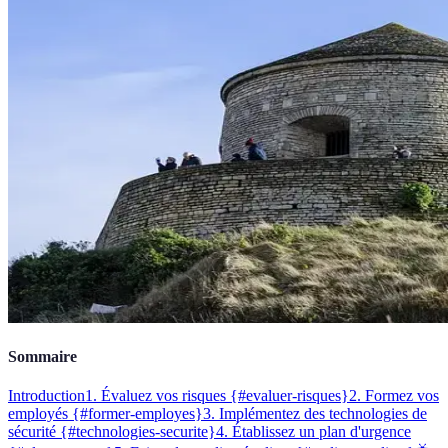
Sommaire
Introduction
1. Évaluez vos risques {#evaluer-risques}
2. Formez vos
employés {#former-employes}
3. Implémentez des technologies de
sécurité {#technologies-securite}
4. Établissez un plan d'urgence