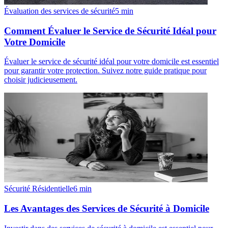
Évaluation des services de sécurité
5
min
Comment Évaluer le Service de Sécurité Idéal pour
Votre Domicile
Évaluer le service de sécurité idéal pour votre domicile est essentiel
pour garantir votre protection. Suivez notre guide pratique pour
choisir judicieusement.
Sécurité Résidentielle
6
min
Les Avantages des Services de Sécurité à Domicile