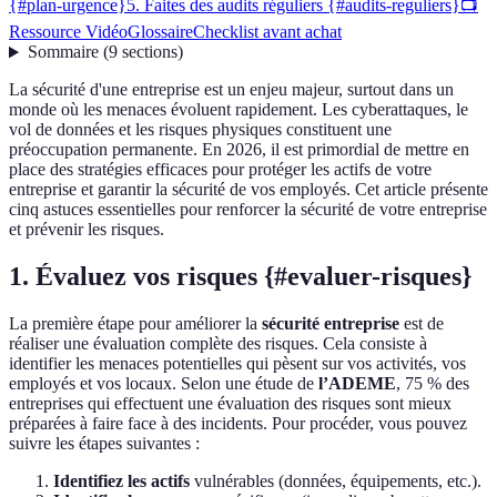
{#plan-urgence}
5. Faites des audits réguliers {#audits-reguliers}
📺
Ressource Vidéo
Glossaire
Checklist avant achat
Sommaire
(
9
sections
)
La sécurité d'une entreprise est un enjeu majeur, surtout dans un
monde où les menaces évoluent rapidement. Les cyberattaques, le
vol de données et les risques physiques constituent une
préoccupation permanente. En 2026, il est primordial de mettre en
place des stratégies efficaces pour protéger les actifs de votre
entreprise et garantir la sécurité de vos employés. Cet article présente
cinq astuces essentielles pour renforcer la sécurité de votre entreprise
et prévenir les risques.
1. Évaluez vos risques {#evaluer-risques}
La première étape pour améliorer la
sécurité entreprise
est de
réaliser une évaluation complète des risques. Cela consiste à
identifier les menaces potentielles qui pèsent sur vos activités, vos
employés et vos locaux. Selon une étude de
l’ADEME
, 75 % des
entreprises qui effectuent une évaluation des risques sont mieux
préparées à faire face à des incidents. Pour procéder, vous pouvez
suivre les étapes suivantes :
Identifiez les actifs
vulnérables (données, équipements, etc.).