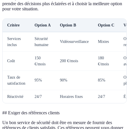
prendre des décisions plus éclairées et à choisir la meilleure option
pour votre situation.
Critère
Option A
Option B
Option C
Ver
Services
Sécurité
Op
Vidéosurveillance
Mixtes
inclus
humaine
re
150
180
Op
Coût
200 €/mois
€/mois
€/mois
ava
Taux de
Opt
95%
90%
85%
satisfaction
plu
Réactivité
24/7
Horaires fixes
24/7
Éga
## Exiger des références clients
Un bon service de sécurité doit être en mesure de fournir des
références de clients satisfaits. Ces références peuvent vous donner