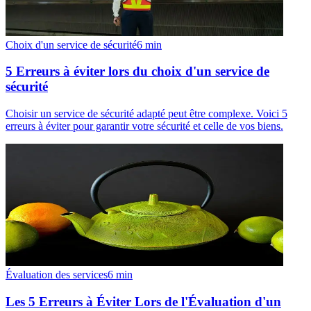
Choix d'un service de sécurité
6
min
5 Erreurs à éviter lors du choix d'un service de
sécurité
Choisir un service de sécurité adapté peut être complexe. Voici 5
erreurs à éviter pour garantir votre sécurité et celle de vos biens.
Évaluation des services
6
min
Les 5 Erreurs à Éviter Lors de l'Évaluation d'un