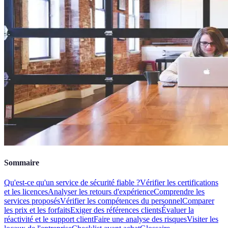
Sommaire
Qu'est-ce qu'un service de sécurité fiable ?
Vérifier les certifications
et les licences
Analyser les retours d'expérience
Comprendre les
services proposés
Vérifier les compétences du personnel
Comparer
les prix et les forfaits
Exiger des références clients
Évaluer la
réactivité et le support client
Faire une analyse des risques
Visiter les