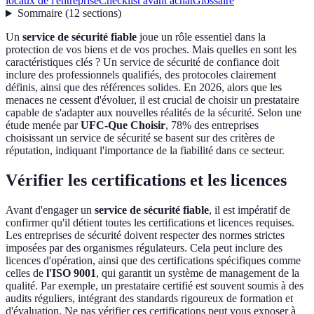
locaux de l'entreprise
Checklist avant achat
Glossaire
Sommaire
(
12
sections
)
Un
service de sécurité fiable
joue un rôle essentiel dans la
protection de vos biens et de vos proches. Mais quelles en sont les
caractéristiques clés ? Un service de sécurité de confiance doit
inclure des professionnels qualifiés, des protocoles clairement
définis, ainsi que des références solides. En 2026, alors que les
menaces ne cessent d'évoluer, il est crucial de choisir un prestataire
capable de s'adapter aux nouvelles réalités de la sécurité. Selon une
étude menée par
UFC-Que Choisir
, 78% des entreprises
choisissant un service de sécurité se basent sur des critères de
réputation, indiquant l'importance de la fiabilité dans ce secteur.
Vérifier les certifications et les licences
Avant d'engager un
service de sécurité fiable
, il est impératif de
confirmer qu'il détient toutes les certifications et licences requises.
Les entreprises de sécurité doivent respecter des normes strictes
imposées par des organismes régulateurs. Cela peut inclure des
licences d'opération, ainsi que des certifications spécifiques comme
celles de
l'ISO 9001
, qui garantit un système de management de la
qualité. Par exemple, un prestataire certifié est souvent soumis à des
audits réguliers, intégrant des standards rigoureux de formation et
d'évaluation. Ne pas vérifier ces certifications peut vous exposer à